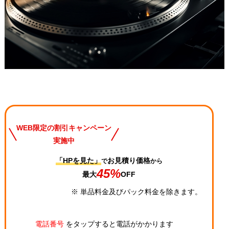
WEB限定の割引キャンペーン
実施中
「HPを見た」
お見積り価格
で
から
45%
最大
OFF
※ 単品料金及びパック料金を除きます。
電話番号
をタップすると電話がかかります