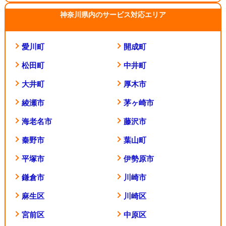
神奈川県内のサービス対応エリア
愛川町
開成町
松田町
中井町
大井町
厚木市
綾瀬市
茅ヶ崎市
海老名市
藤沢市
秦野市
葉山町
平塚市
伊勢原市
鎌倉市
川崎市
麻生区
川崎区
宮前区
中原区