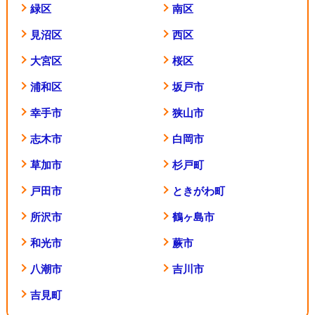
緑区
南区
見沼区
西区
大宮区
桜区
浦和区
坂戸市
幸手市
狭山市
志木市
白岡市
草加市
杉戸町
戸田市
ときがわ町
所沢市
鶴ヶ島市
和光市
蕨市
八潮市
吉川市
吉見町