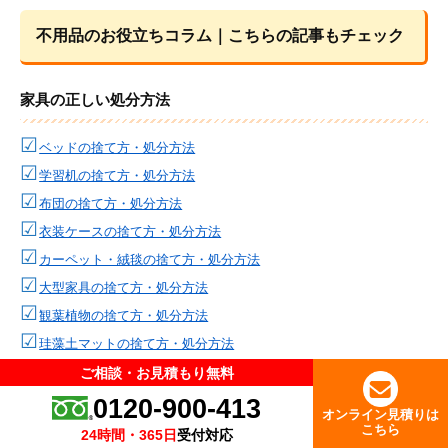
不用品のお役立ちコラム｜こちらの記事もチェック
家具の正しい処分方法
ベッドの捨て方・処分方法
学習机の捨て方・処分方法
布団の捨て方・処分方法
衣装ケースの捨て方・処分方法
カーペット・絨毯の捨て方・処分方法
大型家具の捨て方・処分方法
観葉植物の捨て方・処分方法
珪藻土マットの捨て方・処分方法
マットレスの捨て方・処分方法
ご相談・お見積もり無料
ご相談・お見積もり無料
大量の食器の捨て方・処分方法
0120-900-413
0120-900-413
オンライン見積りは
オンライン見積りは
箪笥（タンス）の捨て方・処分方法
こちら
こちら
24時間・365日
24時間・365日
受付対応
受付対応