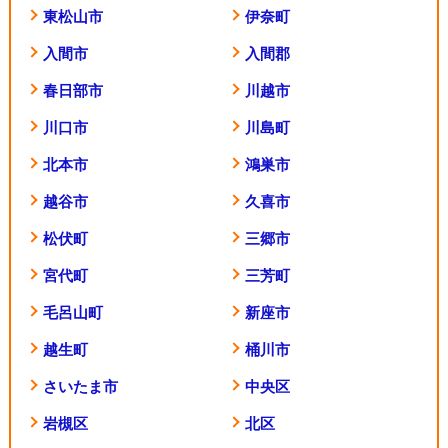
東松山市
伊奈町
入間市
入間郡
春日部市
川越市
川口市
川島町
北本市
鴻巣市
越谷市
久喜市
松伏町
三郷市
宮代町
三芳町
毛呂山町
新座市
越生町
桶川市
さいたま市
中央区
岩槻区
北区