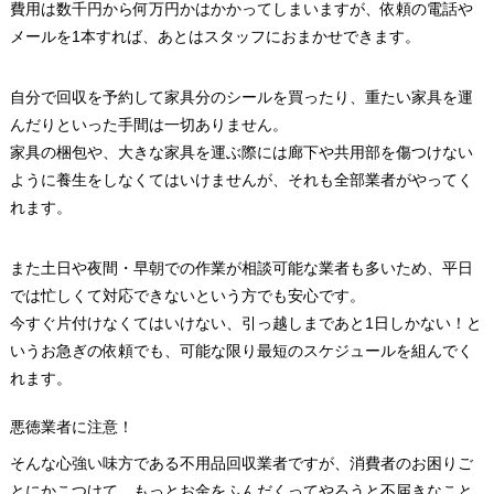
費用は数千円から何万円かはかかってしまいますが、依頼の電話や
メールを1本すれば、あとはスタッフにおまかせできます。
自分で回収を予約して家具分のシールを買ったり、重たい家具を運
んだりといった手間は一切ありません。
家具の梱包や、大きな家具を運ぶ際には廊下や共用部を傷つけない
ように養生をしなくてはいけませんが、それも全部業者がやってく
れます。
また土日や夜間・早朝での作業が相談可能な業者も多いため、平日
では忙しくて対応できないという方でも安心です。
今すぐ片付けなくてはいけない、引っ越しまであと1日しかない！と
いうお急ぎの依頼でも、可能な限り最短のスケジュールを組んでく
れます。
悪徳業者に注意！
そんな心強い味方である不用品回収業者ですが、消費者のお困りご
とにかこつけて、もっとお金をふんだくってやろうと不届きなこと