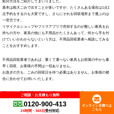
処分方法をご紹介してまいりました。
基本は粗大ごみで出すことが多いですが、たくさんある場合は1点1
点予約をするのも大変ですし、さらにそれを回収場所まで運ぶのは
一苦労です。
リサイクルショップやフリマアプリで売却するのが難しい家具をお
持ちの方や、家具の他にも不用品がたくさんあって、何から手を付
けていいかわからないという方は、不用品回収業者へ相談してみる
ことをおすすめします。
不用品回収業者であれば、重くて運べない家具もお部屋の中から素
早く回収、お客様の手間は一切ありません。
お急ぎの方も、ごみの回収日を待つ必要はありません。お客様の都
合に合わせてお伺いいたします。
関東地方で不用品回収業者をお探しなら、ぜひ一度エコピットへご
ご相談・お見積もり無料
ご相談・お見積もり無料
相談ください！
0120-900-413
0120-900-413
オンライン見積りは
オンライン見積りは
こちら
こちら
24時間・365日
24時間・365日
受付対応
受付対応