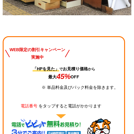
WEB限定の割引キャンペーン
実施中
「HPを見た」
お見積り価格
で
から
45%
最大
OFF
※ 単品料金及びパック料金を除きます。
電話番号
をタップすると電話がかかります