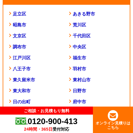
足立区
あきる野市
昭島市
荒川区
文京区
千代田区
調布市
中央区
江戸川区
福生市
八王子市
羽村市
東久留米市
東村山市
東大和市
日野市
日の出町
府中市
ご相談・お見積もり無料
ご相談・お見積もり無料
稲城市
板橋区
0120-900-413
0120-900-413
オンライン見積りは
オンライン見積りは
葛飾区
北区
こちら
こちら
24時間・365日
24時間・365日
受付対応
受付対応