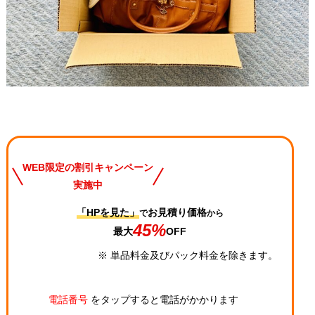
WEB限定の割引キャンペーン
実施中
「HPを見た」
お見積り価格
で
から
45%
最大
OFF
※ 単品料金及びパック料金を除きます。
電話番号
をタップすると電話がかかります