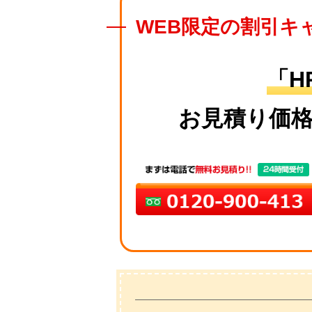
WEB限定の割引キ
「H
お見積り価