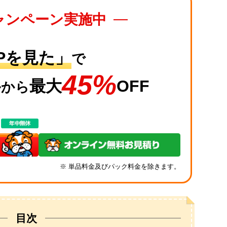
ャンペーン
実施中
Pを見た」
で
45%
格
最大
OFF
から
※ 単品料金及びパック料金を除きます。
目次