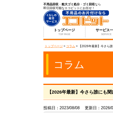
不用品回収
・
粗大ゴミ処分
・
ゴミ回収
なら
即日回収可能なエコピットにお任せ！
トップページ
サービス
TOP PAGE
SERVICE
トップページ
>
コラム
>
【2026年最新】今さら
コラム
【2026年最新】今さら誰にも
投稿日：2023/08/08 更新日：2026/0