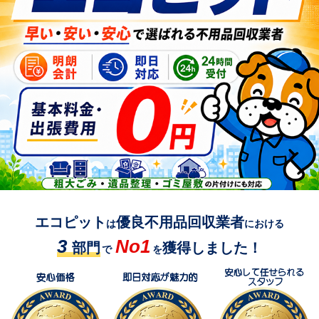
エコピット
優良不用品回収業者
は
における
3
No1
部門
獲得しました！
で
を