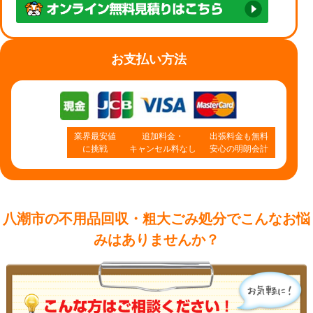
お支払い方法
業界最安値
追加料金・
出張料金も無料
に挑戦
キャンセル料なし
安心の明朗会計
八潮市の不用品回収・粗大ごみ処分で
こんなお悩
みはありませんか？