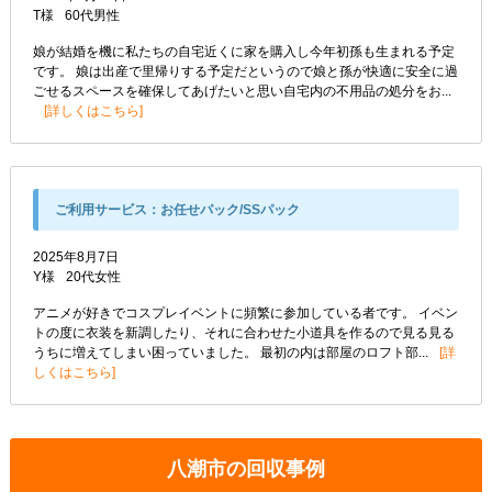
T様
60代
男性
娘が結婚を機に私たちの自宅近くに家を購入し今年初孫も生まれる予定
です。 娘は出産で里帰りする予定だというので娘と孫が快適に安全に過
ごせるスペースを確保してあげたいと思い自宅内の不用品の処分をお...
詳しくはこちら
ご利用サービス：
お任せパック/SSパック
2025年8月7日
Y様
20代
女性
アニメが好きでコスプレイベントに頻繁に参加している者です。 イベン
トの度に衣装を新調したり、それに合わせた小道具を作るので見る見る
うちに増えてしまい困っていました。 最初の内は部屋のロフト部...
詳
しくはこちら
八潮市の回収事例