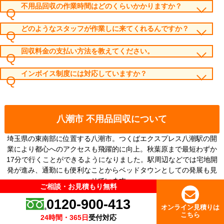
不用品回収の作業時間はどのくらいかかりますか？
どのようなスタッフが作業しに来てくれるんですか？
回収料金の支払い方法を教えてください。
インボイス制度には対応していますか？
八潮市 不用品回収について
埼玉県の東南部に位置する八潮市。つくばエクスプレス八潮駅の開
業により都心へのアクセスも飛躍的に向上。秋葉原まで最短わずか
17分で行くことができるようになりました。駅周辺などでは宅地開
発が進み、通勤にも便利なことからベッドタウンとしての発展も見
せています。
ご相談・お見積もり無料
ご相談・お見積もり無料
下記が特にご相談が多いエリアになっております。
0120-900-413
0120-900-413
八潮
オンライン見積りは
オンライン見積りは
緑町
こちら
こちら
24時間・365日
24時間・365日
受付対応
受付対応
大曽根