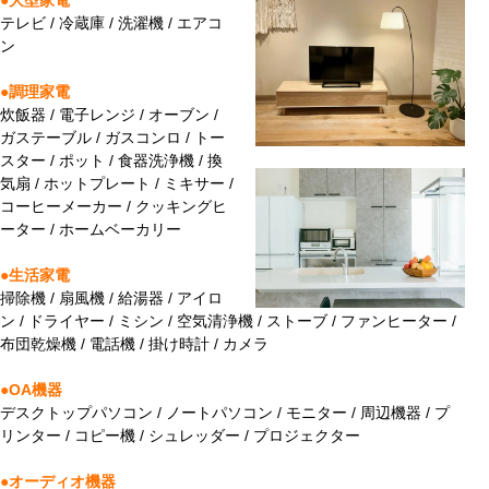
●大型家電
テレビ / 冷蔵庫 / 洗濯機 / エアコ
ン
●調理家電
炊飯器 / 電子レンジ / オーブン /
ガステーブル / ガスコンロ / トー
スター / ポット / 食器洗浄機 / 換
気扇 / ホットプレート / ミキサー /
コーヒーメーカー / クッキングヒ
ーター / ホームベーカリー
●生活家電
掃除機 / 扇風機 / 給湯器 / アイロ
ン / ドライヤー / ミシン / 空気清浄機 / ストーブ / ファンヒーター /
布団乾燥機 / 電話機 / 掛け時計 / カメラ
●OA機器
デスクトップパソコン / ノートパソコン / モニター / 周辺機器 / プ
リンター / コピー機 / シュレッダー / プロジェクター
●オーディオ機器