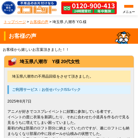
メニュー
トップページ
>
お客様の声
>
埼玉県 八潮市 Y.G.様
お客様の声
お客様から嬉しいお言葉頂きました！！
埼玉県八潮市 Y様 20代女性
埼玉県八潮市の不用品回収をさせて頂きました。
ご利用サービス：
お任せパック/SSパック
2025年8月7日
アニメが好きでコスプレイベントに頻繁に参加している者です。
イベントの度に衣装を新調したり、それに合わせた小道具を作るので見る
見るうちに増えてしまい困っていました。
最初の内は部屋のロフト部分に納まっていたのですが、遂にロフトにも納
まらなくなり部屋の中に段ボールが山積みの状態でした。