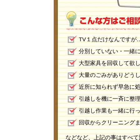
TV１点だけなんですが
分別していない・一緒
大型家具を回収して欲
大量のごみがありどう
近所に知られず早急に
引越しを機に一斉に整
引越し作業も一緒に行
回収からクリーニング
などなど、上記の事はすべて