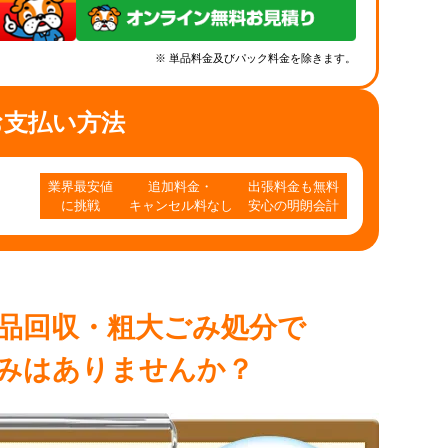
※ 単品料金及びパック料金を除きます。
お支払い方法
業界最安値
追加料金・
出張料金も無料
に挑戦
キャンセル料なし
安心の明朗会計
品回収・粗大ごみ処分で
みはありませんか？