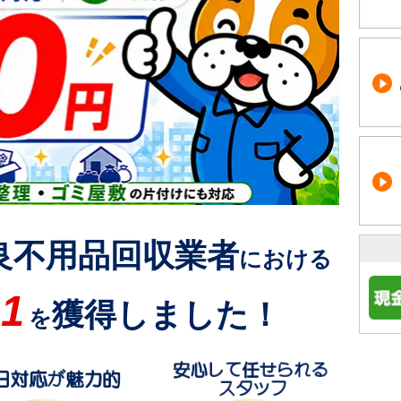
良不用品回収業者
における
1
獲得しました！
を