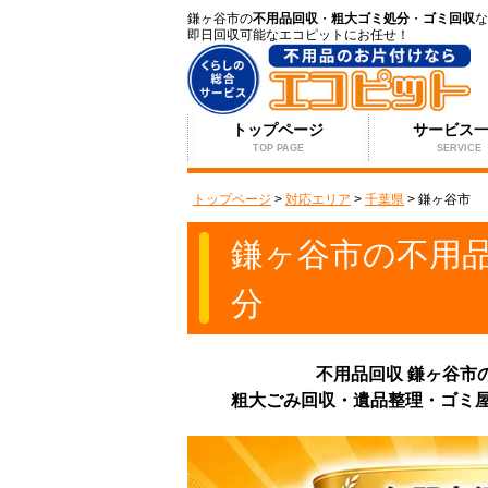
鎌ヶ谷市の
不用品回収
・
粗大ゴミ処分
・
ゴミ回収
な
即日回収可能なエコピットにお任せ！
トップページ
サービス
TOP PAGE
SERVICE
トップページ
>
対応エリア
>
千葉県
>
鎌ヶ谷市
鎌ヶ谷市の不用
分
不用品回収 鎌ヶ谷市
粗大ごみ回収・遺品整理・ゴミ