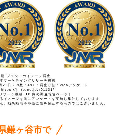
2月期 ブランドのイメージ調査
本マーケテイングリサーチ機構
21日 / N数：497 / 調査方法：Webアンケート
：
https://jmro.co.jp/r01131/
リサーチ機構 HP 内の調査報告ページ］
るイメージを元にアンケートを実施し集計しております
ん。効果効能等や優位性を保証するものではございません。
県鎌ヶ谷市で