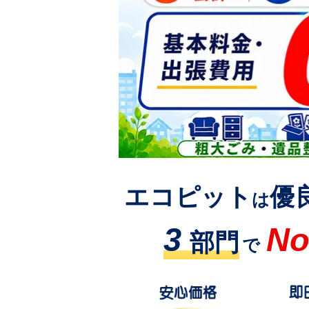
エコピット
優
は
3
No
部門
で