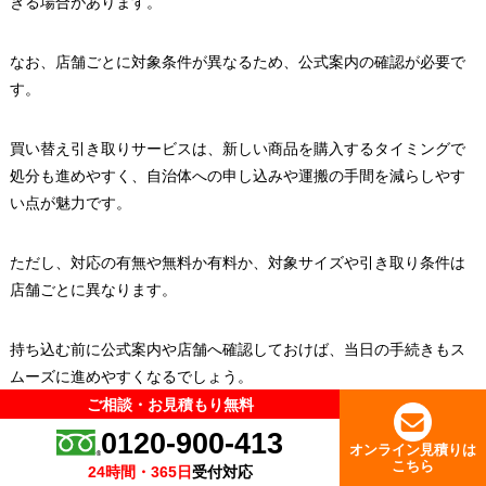
きる場合があります。
なお、店舗ごとに対象条件が異なるため、公式案内の確認が必要で
す。
買い替え引き取りサービスは、新しい商品を購入するタイミングで
処分も進めやすく、自治体への申し込みや運搬の手間を減らしやす
い点が魅力です。
ただし、対応の有無や無料か有料か、対象サイズや引き取り条件は
店舗ごとに異なります。
持ち込む前に公式案内や店舗へ確認しておけば、当日の手続きもス
ムーズに進めやすくなるでしょう。
ご相談・お見積もり無料
ご相談・お見積もり無料
0120-900-413
0120-900-413
オンライン見積りは
オンライン見積りは
引っ越し時などに便利な不用品回収業者への依頼
こちら
こちら
24時間・365日
24時間・365日
受付対応
受付対応