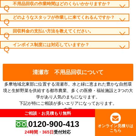
不用品回収の作業時間はどのくらいかかりますか？
どのようなスタッフが作業しに来てくれるんですか？
回収料金の支払い方法を教えてください。
インボイス制度には対応していますか？
清瀬市 不用品回収について
多摩地域北東部に位置する清瀬市。水と緑に恵まれた豊かな自然環
境と生鮮野菜を供給する都市農業、多くの医療・福祉施設と3つの大
学があり人気のまちになります。
下記が特にご相談が多いエリアになっております。
中里
ご相談・お見積もり無料
ご相談・お見積もり無料
元町
0120-900-413
0120-900-413
松山
オンライン見積りは
オンライン見積りは
梅園
こちら
こちら
24時間・365日
24時間・365日
受付対応
受付対応
一人暮らしのお客様からファミリー世帯まで多くのお客様からご相