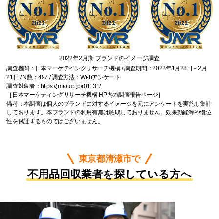
2022年2月期 ブランドのイメージ調査
調査機関：日本マーケテイングリサーチ機構 / 調査期間：2022年1月28日～2月
21日 / N数：497 / 調査方法：Webアンケート
調査対象者：
https://jmro.co.jp/r01131/
［日本マーケティングリサーチ機構 HP内の調査報告ページ］
備考：本調査は個人のブランドに対するイメージを元にアンケートを実施し集計
しております。本ブランドの利用有無は聴取しておりません。効果効能等や優位
性を保証するものではございません。
東京都清瀬市で
不用品回収業者を探している方へ