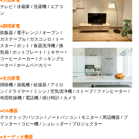
●大型家電
テレビ / 冷蔵庫 / 洗濯機 / エアコ
ン
●調理家電
炊飯器 / 電子レンジ / オーブン /
ガステーブル / ガスコンロ / トー
スター / ポット / 食器洗浄機 / 換
気扇 / ホットプレート / ミキサー /
コーヒーメーカー / クッキングヒ
ーター / ホームベーカリー
●生活家電
掃除機 / 扇風機 / 給湯器 / アイロ
ン / ドライヤー / ミシン / 空気清浄機 / ストーブ / ファンヒーター /
布団乾燥機 / 電話機 / 掛け時計 / カメラ
●OA機器
デスクトップパソコン / ノートパソコン / モニター / 周辺機器 / プ
リンター / コピー機 / シュレッダー / プロジェクター
●オーディオ機器