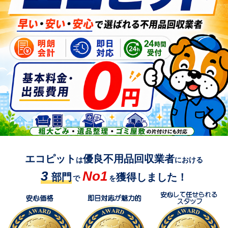
エコピット
優良不用品回収業者
は
における
3
No1
部門
獲得しました！
で
を