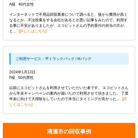
A様
40代
女性
インターネットで不用品回収業者について調べると、後から費用が高く
なるとか、不法投棄をする会社があるとか悪い記事をみたので、利用す
る事に不安がありましたが、エコピットさんの予約受付の担当の方が、
と...
詳しくはこちら
ご利用サービス：
平トラックパック / Mパック
2024年1月13日
F様
50代
男性
以前にエコピットさんを利用させていただいた者です。 エコピットさん
から年末キャンペーンの案内が届いたので利用させて頂きました。 丁度
年末に向けて大掃除をしていたので本当にタイミングが良かった...
詳
しくはこちら
清瀬市の回収事例