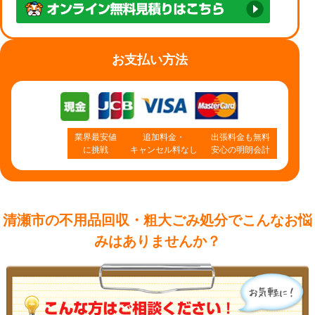
お支払い方法
業界最安値
追加料金・
出張料金も無料
に挑戦
キャンセル料なし
安心の明朗会計
清瀬市の不用品回収・粗大ごみ処分で
こんなお悩
みはありませんか？