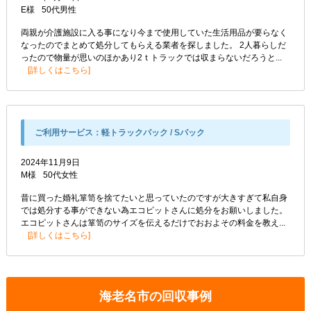
E様
50代
男性
両親が介護施設に入る事になり今まで使用していた生活用品が要らなく
なったのでまとめて処分してもらえる業者を探しました。 2人暮らしだ
ったので物量が思いのほかあり2ｔトラックでは収まらないだろうと...
詳しくはこちら
ご利用サービス：
軽トラックパック / Sパック
2024年11月9日
M様
50代
女性
昔に買った婚礼箪笥を捨てたいと思っていたのですが大きすぎて私自身
では処分する事ができない為エコピットさんに処分をお願いしました。
エコピットさんは箪笥のサイズを伝えるだけでおおよその料金を教え...
詳しくはこちら
海老名市の回収事例