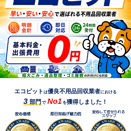
エコピット
優良不用品回収業者
は
における
3
No1
部門
獲得しました！
で
を