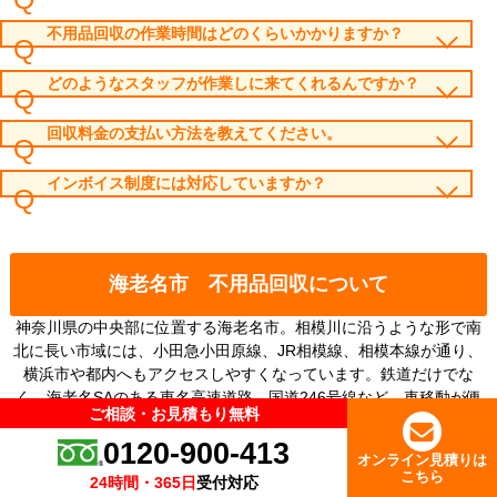
不用品回収の作業時間はどのくらいかかりますか？
どのようなスタッフが作業しに来てくれるんですか？
回収料金の支払い方法を教えてください。
インボイス制度には対応していますか？
海老名市 不用品回収について
神奈川県の中央部に位置する海老名市。相模川に沿うような形で南
北に長い市域には、小田急小田原線、JR相模線、相模本線が通り、
横浜市や都内へもアクセスしやすくなっています。鉄道だけでな
く、海老名SAのある東名高速道路、国道246号線など、車移動が便
ご相談・お見積もり無料
ご相談・お見積もり無料
利であることも住みやすいエリアのポイントとなっています。
下記が特にご相談が多いエリアになっております。
0120-900-413
0120-900-413
オンライン見積りは
オンライン見積りは
東柏ケ谷
こちら
こちら
24時間・365日
24時間・365日
受付対応
受付対応
中央