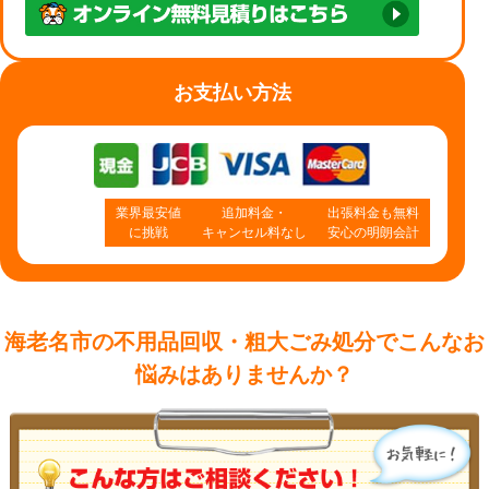
お支払い方法
業界最安値
追加料金・
出張料金も無料
に挑戦
キャンセル料なし
安心の明朗会計
海老名市の不用品回収・粗大ごみ処分で
こんなお
悩みはありませんか？