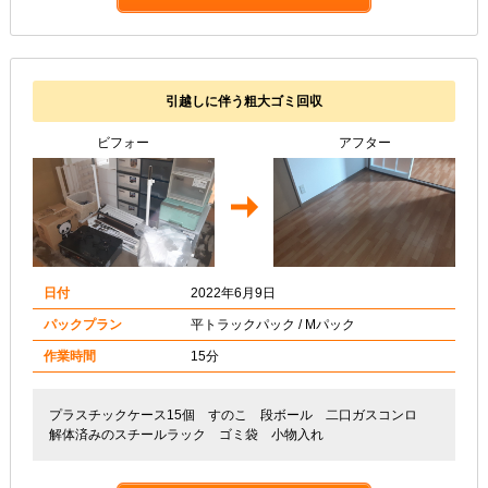
引越しに伴う粗大ゴミ回収
ビフォー
アフター
日付
2022年6月9日
パックプラン
平トラックパック / Mパック
作業時間
15分
プラスチックケース15個 すのこ 段ボール 二口ガスコンロ
解体済みのスチールラック ゴミ袋 小物入れ