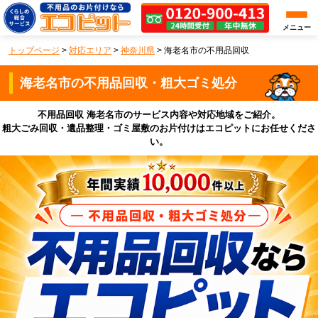
メニュー
トップページ
>
対応エリア
>
神奈川県
>
海老名市の不用品回収
海老名市の不用品回収・粗大ゴミ処分
不用品回収 海老名市のサービス内容や対応地域をご紹介。
粗大ごみ回収・遺品整理・ゴミ屋敷のお片付けはエコピットにお任せくださ
い。