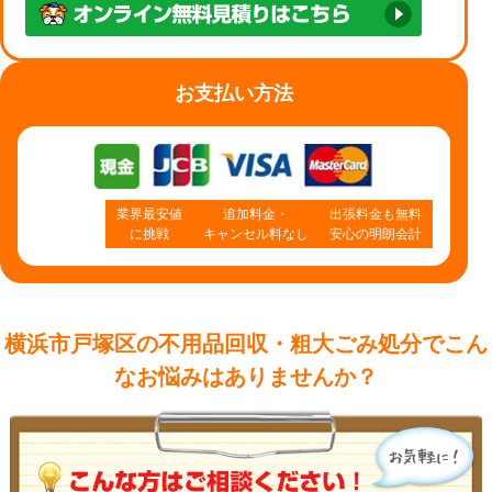
お支払い方法
業界最安値
追加料金・
出張料金も無料
に挑戦
キャンセル料なし
安心の明朗会計
横浜市戸塚区の不用品回収・粗大ごみ処分で
こん
なお悩みはありませんか？