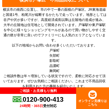
横浜市の南西に位置し、市の中で一番の面積の戸塚区。JR東海道線
と国道1号、柏尾川が縦断するかたちで走っています。地形としては
谷戸や沢が多いですが、高度経済成長以降は丘陵地の造成が進み、
大半の丘陵地は住宅地として開発されています。戸塚駅や東戸塚駅
を中心に様々なショッピングモールがあるので買い物がしやすく交
通の便が非常に良いのでファミリーにも人気のエリアとなっていま
す。
以下の地域からお問い合わせ多くいただいております。
戸塚町
矢部町
影取町
品濃町
舞岡町
ご相談件数は年々増加している状況ですので、柔軟に対応させて頂
いております。ぜひお気軽にご相談ください。これまで不用品回収
を利用された方の事例を紹介いたします。
ご相談・お見積もり無料
ご相談・お見積もり無料
0120-900-413
0120-900-413
オンライン見積りは
オンライン見積りは
不用品回収 横浜市戸塚区の対応エリアの詳細
こちら
こちら
24時間・365日
24時間・365日
受付対応
受付対応