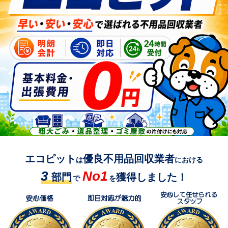
エコピット
優良不用品回収業者
は
における
3
No1
部門
獲得しました！
で
を