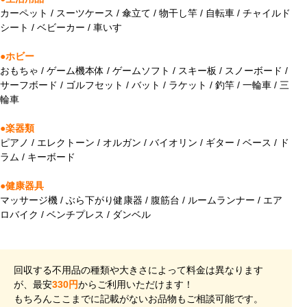
カーペット / スーツケース / 傘立て / 物干し竿 / 自転車 / チャイルド
シート / ベビーカー / 車いす
●ホビー
おもちゃ / ゲーム機本体 / ゲームソフト / スキー板 / スノーボード /
サーフボード / ゴルフセット / バット / ラケット / 釣竿 / 一輪車 / 三
輪車
●楽器類
ピアノ / エレクトーン / オルガン / バイオリン / ギター / ベース / ド
ラム / キーボード
●健康器具
マッサージ機 / ぶら下がり健康器 / 腹筋台 / ルームランナー / エア
ロバイク / ベンチプレス / ダンベル
回収する不用品の種類や大きさによって料金は異なります
が、最安
330円
からご利用いただけます！
もちろんここまでに記載がないお品物もご相談可能です。