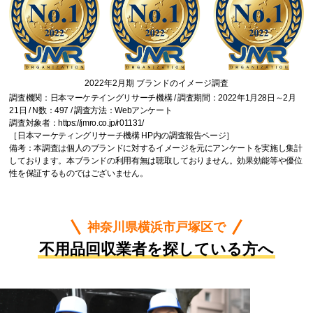
2022年2月期 ブランドのイメージ調査
調査機関：日本マーケテイングリサーチ機構 / 調査期間：2022年1月28日～2月
21日 / N数：497 / 調査方法：Webアンケート
調査対象者：
https://jmro.co.jp/r01131/
［日本マーケティングリサーチ機構 HP内の調査報告ページ］
備考：本調査は個人のブランドに対するイメージを元にアンケートを実施し集計
しております。本ブランドの利用有無は聴取しておりません。効果効能等や優位
性を保証するものではございません。
神奈川県横浜市戸塚区で
不用品回収業者を探している方へ