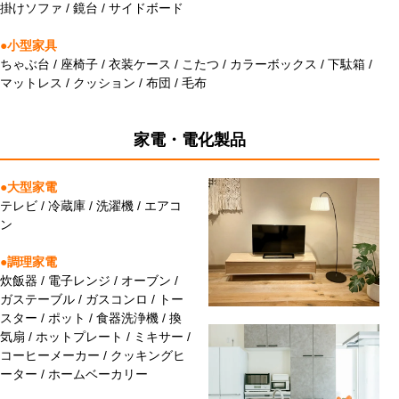
掛けソファ / 鏡台 / サイドボード
●小型家具
ちゃぶ台 / 座椅子 / 衣装ケース / こたつ / カラーボックス / 下駄箱 /
マットレス / クッション / 布団 / 毛布
家電・電化製品
●大型家電
テレビ / 冷蔵庫 / 洗濯機 / エアコ
ン
●調理家電
炊飯器 / 電子レンジ / オーブン /
ガステーブル / ガスコンロ / トー
スター / ポット / 食器洗浄機 / 換
気扇 / ホットプレート / ミキサー /
コーヒーメーカー / クッキングヒ
ーター / ホームベーカリー