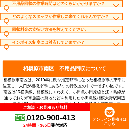
不用品回収の作業時間はどのくらいかかりますか？
どのようなスタッフが作業しに来てくれるんですか？
回収料金の支払い方法を教えてください。
インボイス制度には対応していますか？
相模原市南区 不用品回収について
相模原市南区は、2010年に政令指定都市になった相模原市の東部に
位置し、人口が相模原市にある3つの行政区の中で一番多い区です。
南区はJR横浜線、相模線にくわえて、小田急小田原線と江ノ島線が
通っており米軍施設の跡地などを利用した小田急線相模大野駅周辺
は、相模大野ステーションスクエアを中心に伊勢丹や岡田屋モアー
ご相談・お見積もり無料
ご相談・お見積もり無料
ズなどが立ち並び、幅広い年齢層の買い物客や家族連れでにぎやか
0120-900-413
0120-900-413
な雰囲気です。
オンライン見積りは
オンライン見積りは
下記が特にご相談が多いエリアになっております。
こちら
こちら
24時間・365日
24時間・365日
受付対応
受付対応
相模大野