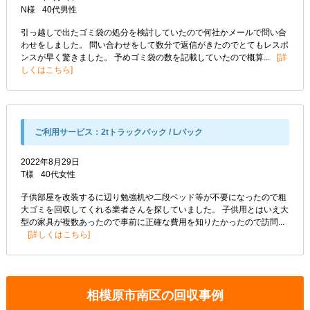
N様
40代
男性
引っ越しで出たゴミ袋の処分を検討していたので何社かメールで問い合
わせをしました。 問い合わせをして数分で返信がきたのでとてもレスポ
ンスが早く驚きました。 予めゴミ袋の数を記載していたので概算...
詳
しくはこちら
ご利用サービス：
2tトラックパック / Lパック
2022年8月29日
T様
40代
女性
子供部屋を改装するに辺り勉強机や二段ベッド等が不要になったので粗
大ゴミを回収してくれる業者さんを探していました。 子供用とはいえ大
型の家具が複数あったので事前に正確な費用を知りたかったので訪問...
詳しくはこちら
相模原市南区の回収事例