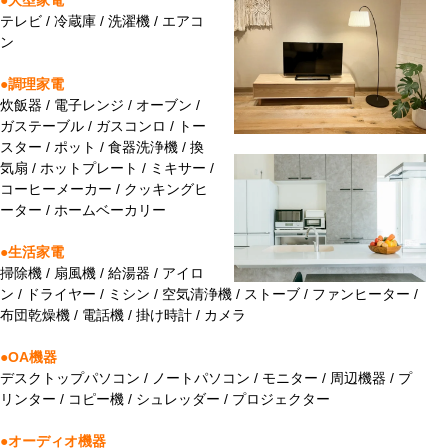
●大型家電
テレビ / 冷蔵庫 / 洗濯機 / エアコ
ン
●調理家電
炊飯器 / 電子レンジ / オーブン /
ガステーブル / ガスコンロ / トー
スター / ポット / 食器洗浄機 / 換
気扇 / ホットプレート / ミキサー /
コーヒーメーカー / クッキングヒ
ーター / ホームベーカリー
●生活家電
掃除機 / 扇風機 / 給湯器 / アイロ
ン / ドライヤー / ミシン / 空気清浄機 / ストーブ / ファンヒーター /
布団乾燥機 / 電話機 / 掛け時計 / カメラ
●OA機器
デスクトップパソコン / ノートパソコン / モニター / 周辺機器 / プ
リンター / コピー機 / シュレッダー / プロジェクター
●オーディオ機器