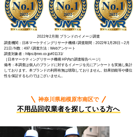
2022年2月期 ブランドのイメージ調査
調査機関：日本マーケテイングリサーチ機構 / 調査期間：2022年1月28日～2月
21日 / N数：497 / 調査方法：Webアンケート
調査対象者：
https://jmro.co.jp/r01131/
［日本マーケティングリサーチ機構 HP内の調査報告ページ］
備考：本調査は個人のブランドに対するイメージを元にアンケートを実施し集計
しております。本ブランドの利用有無は聴取しておりません。効果効能等や優位
性を保証するものではございません。
神奈川県相模原市南区で
不用品回収業者を探している方へ