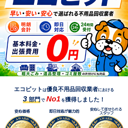
エコピット
優良不用品回収業者
は
における
3
No1
部門
獲得しました！
で
を