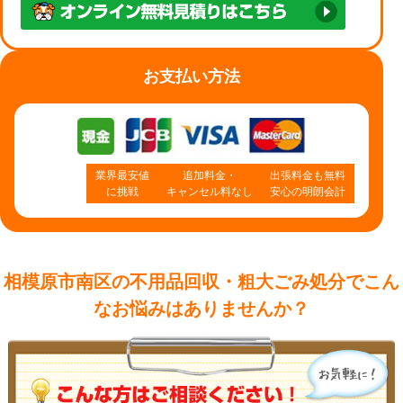
お支払い方法
業界最安値
追加料金・
出張料金も無料
に挑戦
キャンセル料なし
安心の明朗会計
相模原市南区の不用品回収・粗大ごみ処分で
こん
なお悩みはありませんか？