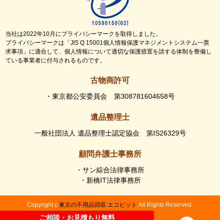
当社は2022年10月にプライバシーマークを取得しました。
プライバシーマークは「JIS Q 15001個人情報保護マネジメントシステム一票
求事項」に適合して、個人情報について適切な保護措置を請する体制を整備し
ている事業者に付与されるものです。
古物商許可
・東京都公安委員会 第308781604658号
遺品整理士
一般社団法人 遺品整理士認定協会 第IS26329号
顧問弁護士事務所
・サン綜合法律事務所
・新橋IT法律事務所
Copyright c
東京の不用品回収 エコピット
All Rights Reserved.
ご相談・お見積もり無料
ご相談・お見積もり無料
事業活動以外で発生した不用品や廃棄物でお困りの方は、