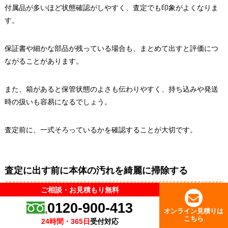
付属品が多いほど状態確認がしやすく、査定でも印象がよくなりま
す。
保証書や細かな部品が残っている場合も、まとめて出すと評価につ
ながることがあります。
また、箱があると保管状態のよさも伝わりやすく、持ち込みや発送
時の扱いも容易になるでしょう。
査定前に、一式そろっているかを確認することが大切です。
査定に出す前に本体の汚れを綺麗に掃除する
ご相談・お見積もり無料
ご相談・お見積もり無料
0120-900-413
0120-900-413
査定前に本体の汚れを落としておくと、見た目の印象が整い、丁寧
オンライン見積りは
オンライン見積りは
こちら
こちら
使いわれていた製品として見てもらいやすくなります。
24時間・365日
24時間・365日
受付対応
受付対応