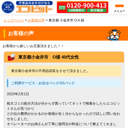
メニュー
トップページ
>
お客様の声
>
東京都 小金井市 O.A.様
お客様の声
お客様から嬉しいお言葉頂きました！！
東京都小金井市 O様 40代女性
東京都小金井市の不用品回収をさせて頂きました。
ご利用サービス：
お任せパック/SSパック
2023年2月1日
粗大ゴミの処分方法が分からず困っていてネットで検索をしたらエコピッ
トさんが見つかり
どの位の費用がかかるのか相場が全く分からなかったので試しに問い合わ
せをしました。
オペレーターのお姉さんが丁寧に疑問点や料金について教えてくれまし