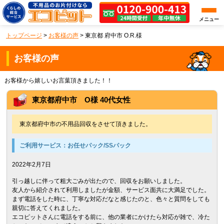
メニュー
トップページ
>
お客様の声
>
東京都 府中市 O.R.様
お客様の声
お客様から嬉しいお言葉頂きました！！
東京都府中市 O様 40代女性
東京都府中市の不用品回収をさせて頂きました。
ご利用サービス：
お任せパック/SSパック
2022年2月7日
引っ越しに伴って粗大ごみが出たので、回収をお願いしました。
友人から紹介されて利用しましたが金額、サービス面共に大満足でした。
まず電話をした時に、丁寧な対応だなと感じたのと、色々と質問をしても
親切に答えてくれました。
エコピットさんに電話をする前に、他の業者にかけたら対応が雑で、冷た