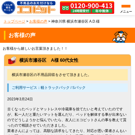
メニュー
トップページ
>
お客様の声
>
神奈川県 横浜市瀬谷区 A.D.様
お客様の声
お客様から嬉しいお言葉頂きました！！
横浜市瀬谷区 A様 60代女性
横浜市瀬谷区の不用品回収をさせて頂きました。
ご利用サービス：
軽トラックパック / Sパック
2023年3月24日
古くなったベッドとマットレスや冷蔵庫を捨てたいと考えていたのです
が、私一人だと重たいマットを運んだり、ベッドを解体する事が出来ない
のでどうしようかと悩んでいたら、友人にエコピットさんの事を教えて貰
ったので相談させていただきました。
業者さんによっては、高額な請求をしてきたり、対応が悪い業者さんもい