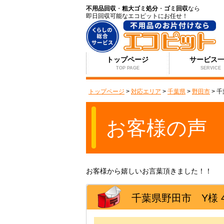
不用品回収
・
粗大ゴミ処分
・
ゴミ回収
なら
即日回収可能なエコピットにお任せ！
トップページ
サービス
TOP PAGE
SERVICE
トップページ
>
対応エリア
>
千葉県
>
野田市
>
千
お客様の声
お客様から嬉しいお言葉頂きました！！
千葉県野田市 Y様 