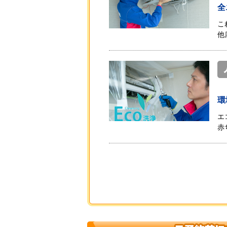
全
こ
他
環
エ
赤