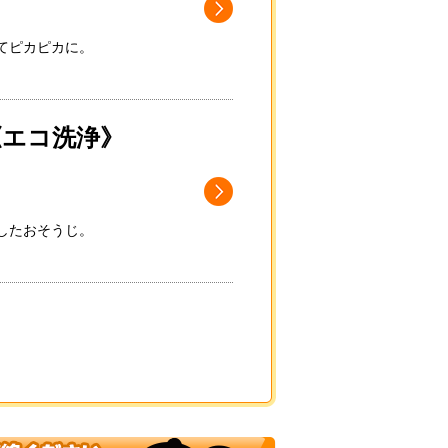
てピカピカに。
《エコ洗浄》
したおそうじ。