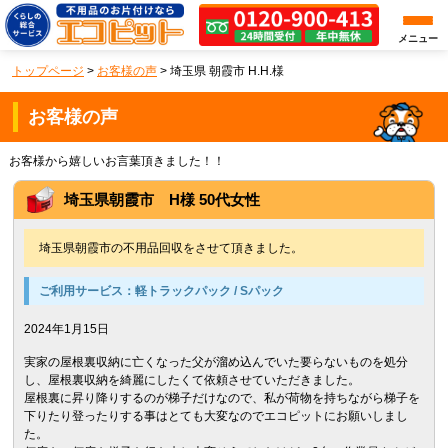
メニュー
トップページ
>
お客様の声
>
埼玉県 朝霞市 H.H.様
お客様の声
お客様から嬉しいお言葉頂きました！！
埼玉県朝霞市 H様 50代女性
埼玉県朝霞市の不用品回収をさせて頂きました。
ご利用サービス：
軽トラックパック / Sパック
2024年1月15日
実家の屋根裏収納に亡くなった父が溜め込んでいた要らないものを処分
し、屋根裏収納を綺麗にしたくて依頼させていただきました。
屋根裏に昇り降りするのが梯子だけなので、私が荷物を持ちながら梯子を
下りたり登ったりする事はとても大変なのでエコピットにお願いしまし
た。