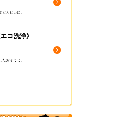
てピカピカに。
《エコ洗浄》
したおそうじ。