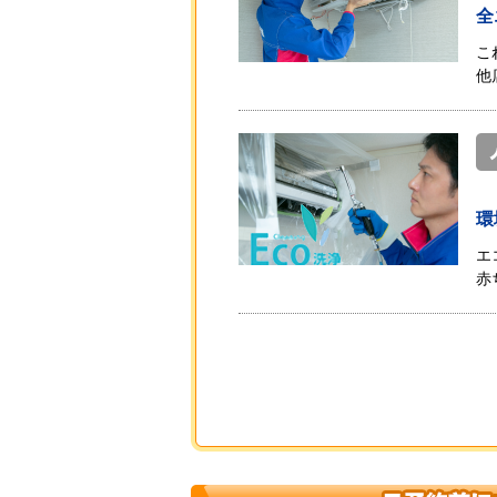
全
こ
他
環
エ
赤