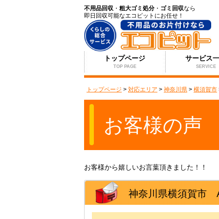
不用品回収
・
粗大ゴミ処分
・
ゴミ回収
なら
即日回収可能なエコピットにお任せ！
トップページ
サービス
TOP PAGE
SERVICE
トップページ
>
対応エリア
>
神奈川県
>
横須賀市
お客様の声
お客様から嬉しいお言葉頂きました！！
神奈川県横須賀市 A