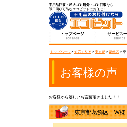
不用品回収
・
粗大ゴミ処分
・
ゴミ回収
なら
即日回収可能なエコピットにお任せ！
トップページ
サービス
TOP PAGE
SERVICE
トップページ
>
対応エリア
>
東京都
>
葛飾区
>
東
お客様の声
お客様から嬉しいお言葉頂きました！！
東京都葛飾区 W様 