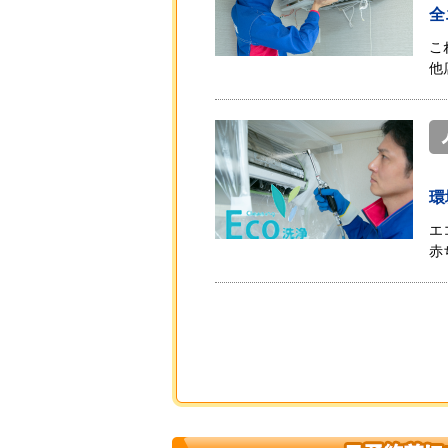
全
こ
他
環
エ
赤