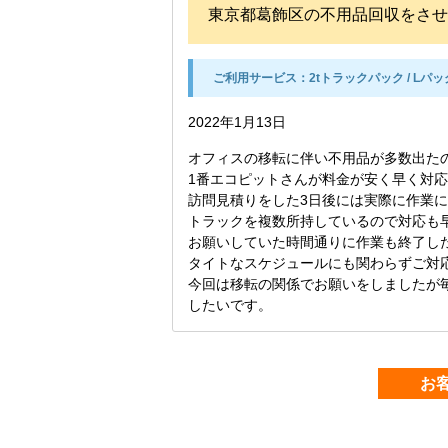
東京都葛飾区の不用品回収をさ
ご利用サービス：
2tトラックパック / Lパッ
2022年1月13日
オフィスの移転に伴い不用品が多数出た
1番エコピットさんが料金が安く早く対
訪問見積りをした3日後には実際に作業
トラックを複数所持しているので対応も
お願いしていた時間通りに作業も終了し
タイトなスケジュールにも関わらずご対
今回は移転の関係でお願いをしましたが
したいです。
お