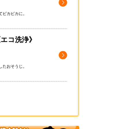
てピカピカに。
《エコ洗浄》
したおそうじ。