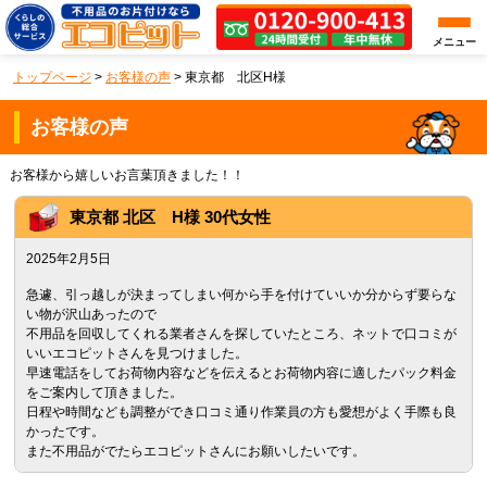
メニュー
トップページ
>
お客様の声
>
東京都 北区H様
お客様の声
お客様から嬉しいお言葉頂きました！！
東京都
北区
H様 30代女性
2025年2月5日
急遽、引っ越しが決まってしまい何から手を付けていいか分からず要らな
い物が沢山あったので
不用品を回収してくれる業者さんを探していたところ、ネットで口コミが
いいエコピットさんを見つけました。
早速電話をしてお荷物内容などを伝えるとお荷物内容に適したパック料金
をご案内して頂きました。
日程や時間なども調整ができ口コミ通り作業員の方も愛想がよく手際も良
かったです。
また不用品がでたらエコピットさんにお願いしたいです。