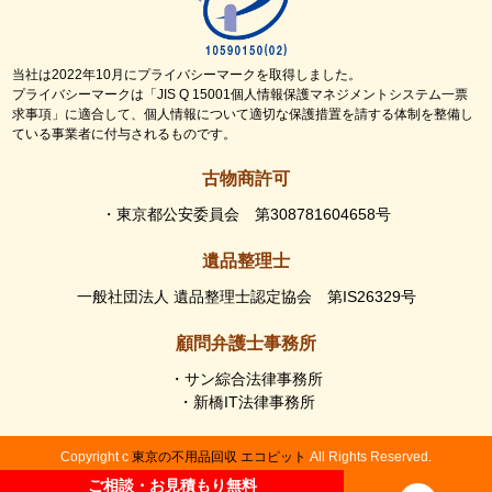
当社は2022年10月にプライバシーマークを取得しました。
プライバシーマークは「JIS Q 15001個人情報保護マネジメントシステム一票
求事項」に適合して、個人情報について適切な保護措置を請する体制を整備し
ている事業者に付与されるものです。
古物商許可
・東京都公安委員会 第308781604658号
遺品整理士
一般社団法人 遺品整理士認定協会 第IS26329号
顧問弁護士事務所
・サン綜合法律事務所
・新橋IT法律事務所
Copyright c
東京の不用品回収 エコピット
All Rights Reserved.
ご相談・お見積もり無料
ご相談・お見積もり無料
事業活動以外で発生した不用品や廃棄物でお困りの方は、