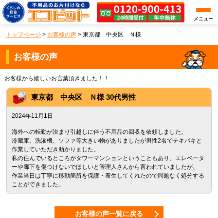
メニュー
トップページ
>
お客様の声
>
東京都 中央区 Ｎ様
お客様の声
お客様から嬉しいお言葉頂きました！！
東京都
中央区
Ｎ様 30代男性
2024年11月1日
海外への転勤が決まり引越しに伴う不用品の回収を依頼しました。
冷蔵庫、洗濯機、ソファ等大きい物がありましたが男性2名でテキパキと
作業していただき助かりました。
私の住んでいるところがタワーマンションということもあり、エレベータ
ーや廊下を傷つけないでほしいと管理人さんから言われていましたが、
作業当日は丁寧に移動箇所を保護・養生してくれたので問題なく処分する
ことができました。
お客様の声一覧に戻る