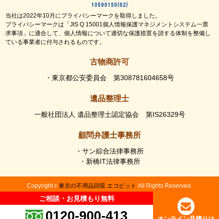
当社は2022年10月にプライバシーマークを取得しました。
プライバシーマークは「JIS Q 15001個人情報保護マネジメントシステム一票
求事項」に適合して、個人情報について適切な保護措置を請する体制を整備し
ている事業者に付与されるものです。
古物商許可
・東京都公安委員会 第308781604658号
遺品整理士
一般社団法人 遺品整理士認定協会 第IS26329号
顧問弁護士事務所
・サン綜合法律事務所
・新橋IT法律事務所
Copyright c
東京の不用品回収 エコピット
All Rights Reserved.
ご相談・お見積もり無料
ご相談・お見積もり無料
事業活動以外で発生した不用品や廃棄物でお困りの方は、
お住いの各自治体の担当部署へご相談をお願いいたします。
0120-900-413
0120-900-413
※弊社では産業廃棄物(事業活動に伴い発生した廃棄物)のみ
オンライン見積りは
オンライン見積りは