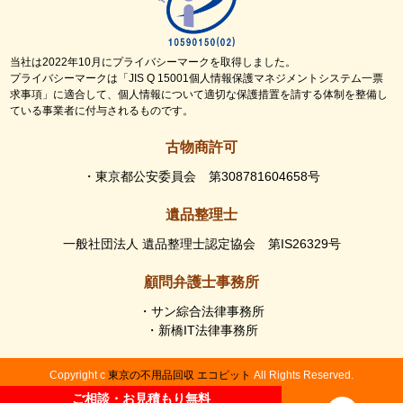
当社は2022年10月にプライバシーマークを取得しました。
プライバシーマークは「JIS Q 15001個人情報保護マネジメントシステム一票
求事項」に適合して、個人情報について適切な保護措置を請する体制を整備し
ている事業者に付与されるものです。
古物商許可
・東京都公安委員会 第308781604658号
遺品整理士
一般社団法人 遺品整理士認定協会 第IS26329号
顧問弁護士事務所
・サン綜合法律事務所
・新橋IT法律事務所
Copyright c
東京の不用品回収 エコピット
All Rights Reserved.
ご相談・お見積もり無料
ご相談・お見積もり無料
事業活動以外で発生した不用品や廃棄物でお困りの方は、