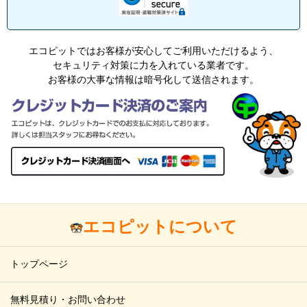
づく場合を除き致しません。
５．個人情報の取り扱い業務の委託
エコピットではお客様が安心してご利用いただけるよう、
個人情報の取扱業務の全部または一部を外部に業務委託す
セキュリティ対策に力を入れている業者です。
る場合があります。その際、弊社は、個人情報を適切に保
お客様の大事な情報は暗号化して送信されます。
護できる管理体制を敷き実行していることを条件として委
託先を厳選したうえで、機密保持契約を委託先と締結し、
お客様の個人情報を厳密に管理させます。
６．個人情報を提供されることの任意性について
お客様がご自身の個人情報を弊社に提供されるか否かは、
お客様のご判断によりますが、もしご提供されない場合に
は、適切なサービスが提供できない場合がありますので予
めご了承ください。
エコピットについて
７．本人が容易に認識できない方法による取得
トップページ
当ウェブサイトでは、利用状況を把握するためにCookieを
利用しています。Cookieを利用する目的は、利用者が当ウ
無料見積り・お問い合わせ
ェブサイトを閲覧した状況を分析するためのものです。個