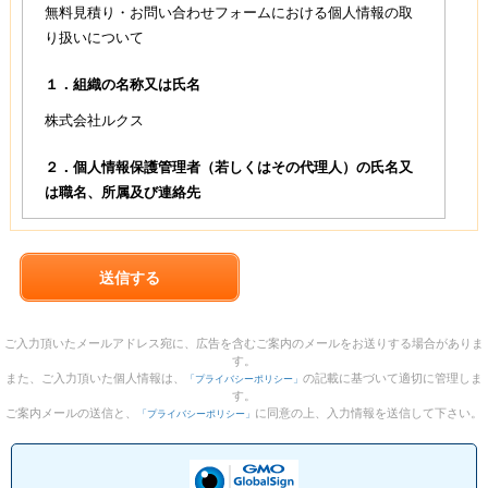
無料見積り・お問い合わせフォームにおける個人情報の取
り扱いについて
１．組織の名称又は氏名
株式会社ルクス
２．個人情報保護管理者（若しくはその代理人）の氏名又
は職名、所属及び連絡先
管理部 個人情報保護管理者
連絡先：info@luxx.co.jp
３．個人情報の利用目的
不用品回収等の見積り依頼に対応するため
ご入力頂いたメールアドレス宛に、広告を含むご案内のメールをお送りする場合がありま
その他各種お問い合わせ対応のため
す。
また、ご入力頂いた個人情報は、
の記載に基づいて適切に管理しま
「プライバシーポリシー」
弊社サービスのご案内のため
す。
ご案内メールの送信と、
に同意の上、入力情報を送信して下さい。
「プライバシーポリシー」
４．個人情報の第三者への提供
第三者への提供は、ご本人の同意がある場合又は法令に基