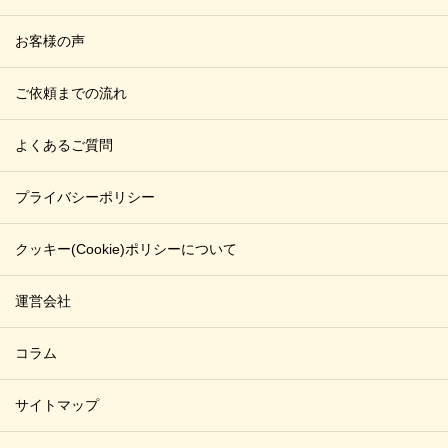
人情報の取得はございません。また、Cookie情報を第三者
に提供することもございません。
お客様の声
８．個人情報の開示等の請求
ご依頼までの流れ
お客様は、弊社に対してご自身の個人情報の開示等（利用
目的の通知、開示、内容の訂正・追加・削除、利用の停止
よくあるご質問
または消去、第三者への提供の停止）に関して、当社問合
わせ窓口に申し出ることができます。
プライバシーポリシー
その際、弊社はお客様ご本人を確認させていただいたうえ
で、合理的な期間内に対応いたします。
クッキー(Cookie)ポリシーについて
なお、個人情報に関する弊社問合わせ先は、次の通りで
す。
株式会社ルクス 個人情報問合せ窓口
運営会社
〒150-0045 東京都渋谷区神泉町10-10 VORT 渋谷神泉ビ
ル 4階B
コラム
Mail：info@luxx.co.jp
サイトマップ